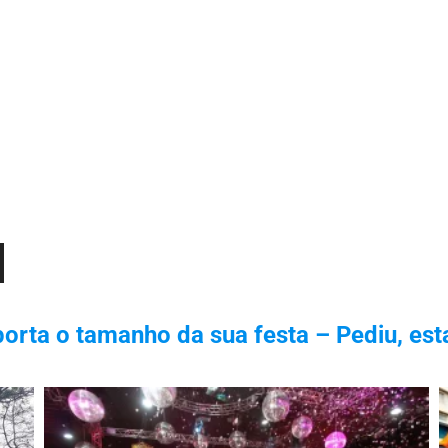
orta o tamanho da sua festa – Pediu, est
xo
r