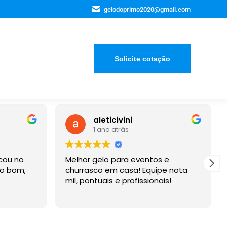
gelodoprimo2020@gmail.com
Solicite cotação
aleticivini
1 ano atrás
Melhor gelo para eventos e
Empre
,
churrasco em casa! Equipe nota
contr
mil, pontuais e profissionais!
para
entre
Reco