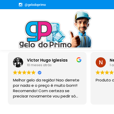
@gelodoprimo
Victor Hugo Iglesias
Newmar
10 meses atrás
1 ano atrá
Melhor gelo da região! Nao derrete
Produto de qual
por nada e o preço é muito bom!!
Recomendo! Com certeza se
precisar novamente vou pedir só
com vocês agora!