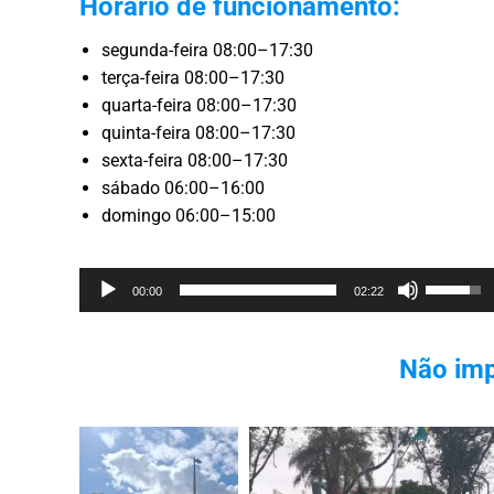
Horário de funcionamento:
segunda-feira 08:00–17:30
terça-feira 08:00–17:30
quarta-feira 08:00–17:30
quinta-feira 08:00–17:30
sexta-feira 08:00–17:30
sábado 06:00–16:00
domingo 06:00–15:00
Reprodutor
Use
00:00
02:22
de
as
áudio
setas
Não imp
cima/bai
para
aumenta
ou
diminuir