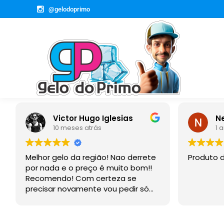
@gelodoprimo
ctor Hugo Iglesias
Newmar Lacorte
 meses atrás
1 ano atrás
lo da região! Nao derrete
Produto de qualidade.
e o preço é muito bom!!
o! Com certeza se
novamente vou pedir só
s agora!