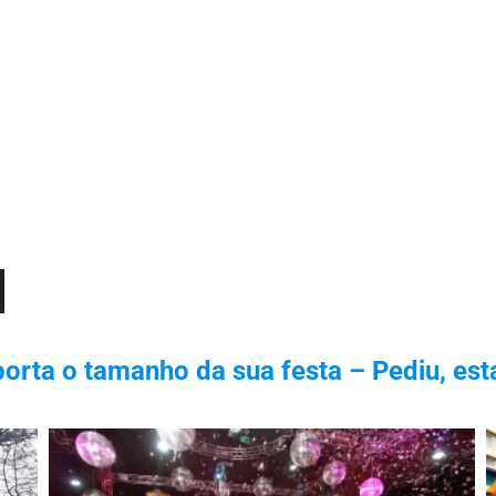
orta o tamanho da sua festa – Pediu, est
xo
r