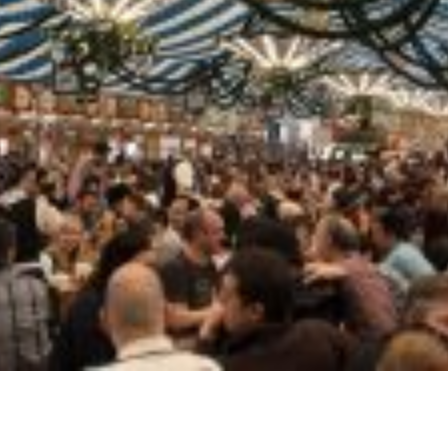
brica / Distribuidora
Delivery de gelo no bai
a / Distribuidora