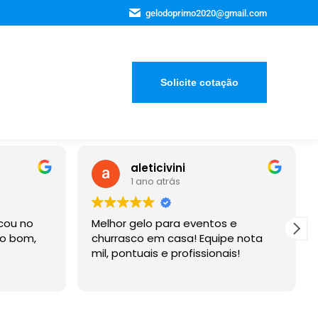
gelodoprimo2020@gmail.com
Solicite cotação
aleticivini
Bruno F
1 ano atrás
3 anos at
Melhor gelo para eventos e
Empresa que cu
churrasco em casa! Equipe nota
contratado. Soli
mil, pontuais e profissionais!
para o meu ca
entregaram até
Recomendo a e