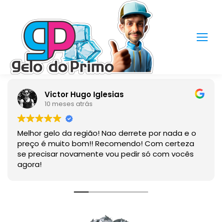
Victor Hugo Iglesias
10 meses atrás
or gelo da região! Nao derrete por nada e o
Produt
o é muito bom!! Recomendo! Com certeza
recisar novamente vou pedir só com vocês
a!