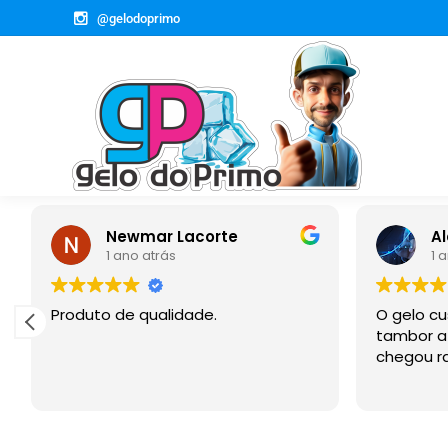
@gelodoprimo
Newmar Lacorte
Al
1 ano atrás
1 
Produto de qualidade.
O gelo cu
tambor a 
chegou ra