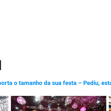
orta o tamanho da sua festa – Pediu, est
xo
r