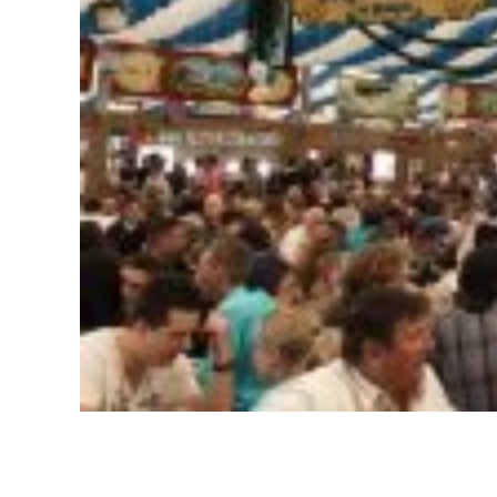
Gelo em barra barras triturado cubo cubos tubo tubos 
bairro Arvoredo