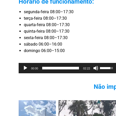
Horário de funcionamento:
segunda-feira 08:00–17:30
terça-feira 08:00–17:30
quarta-feira 08:00–17:30
quinta-feira 08:00–17:30
sexta-feira 08:00–17:30
sábado 06:00–16:00
domingo 06:00–15:00
Reprodutor
Use
00:00
02:22
de
as
áudio
setas
Não imp
cima/bai
para
aumenta
ou
diminuir