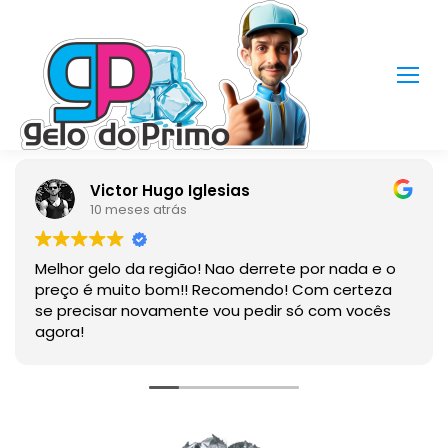
ictor Hugo Iglesias
Ne
0 meses atrás
1 a
elo da região! Nao derrete por nada e o
Produto de
 muito bom!! Recomendo! Com certeza
sar novamente vou pedir só com vocês