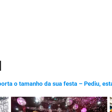
orta o tamanho da sua festa – Pediu, est
xo
r