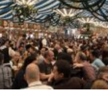
entrega entregamos Delivery
Gelo em barra barras t
pções buffet barato churrasco
ante revendedor revenda