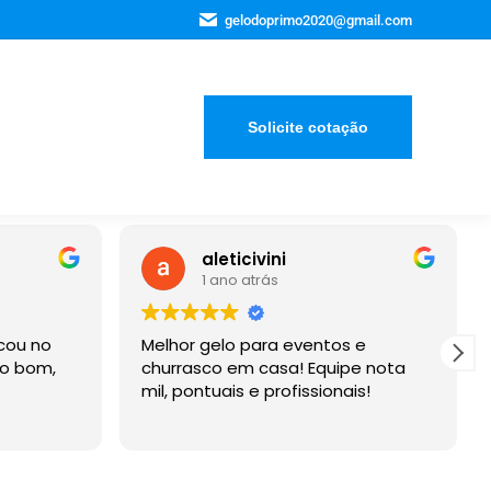
gelodoprimo2020@gmail.com
Solicite cotação
aleticivini
Bruno
1 ano atrás
3 anos 
Melhor gelo para eventos e
Empresa que 
churrasco em casa! Equipe nota
contratado. So
mil, pontuais e profissionais!
para o meu 
entregaram a
Recomendo a