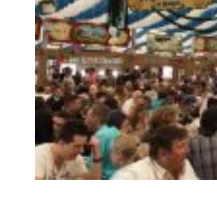
Gelo em barra barras triturado cubo cubos tubo tubos 
para festa festas aniversário casamento recepção rece
churrascaria restaurante evento eventos fabrica fabric