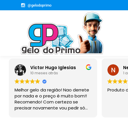
@gelodoprimo
Victor Hugo Iglesias
Newmar Lacort
10 meses atrás
1 ano atrás
gelo da região! Nao derrete
Produto de qualidade.
a e o preço é muito bom!!
ndo! Com certeza se
r novamente vou pedir só
cês agora!