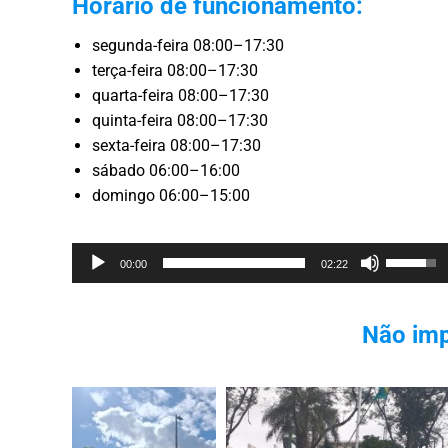
Horário de funcionamento:
segunda-feira 08:00–17:30
terça-feira 08:00–17:30
quarta-feira 08:00–17:30
quinta-feira 08:00–17:30
sexta-feira 08:00–17:30
sábado 06:00–16:00
domingo 06:00–15:00
Reprodutor
Use
00:00
02:22
de
as
áudio
setas
Não imp
cima/bai
para
aumenta
ou
diminuir