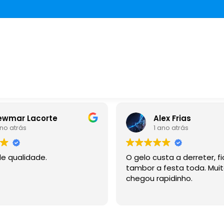
e
Alex Frias
1 ano atrás
O gelo custa a derreter, ficou no
tambor a festa toda. Muito bom,
chegou rapidinho.