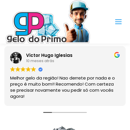
 Hugo Iglesias
Newmar 
s atrás
1 ano atrá
 região! Nao derrete por nada e o
Produto de qual
o bom!! Recomendo! Com certeza
ovamente vou pedir só com vocês