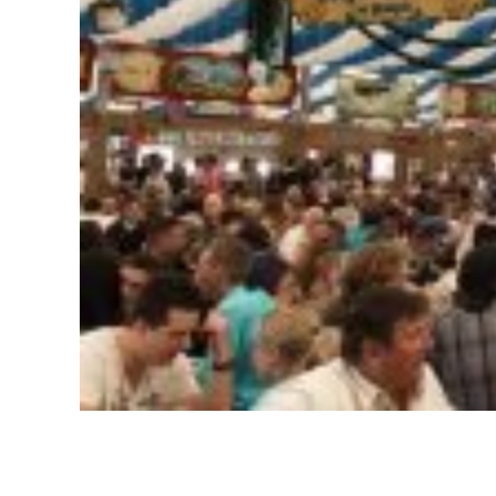
Gelo em barra barras triturado cubo cubos tubo tubos 
para festa festas aniversário casamento recepção rece
churrascaria restaurante evento eventos fabrica fabric