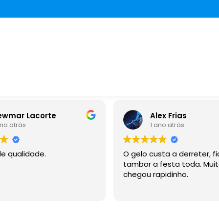
Alex Frias
aletici
1 ano atrás
1 ano a
O gelo custa a derreter, ficou no
Melhor gelo p
tambor a festa toda. Muito bom,
churrasco em 
chegou rapidinho.
mil, pontuais e