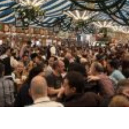
entrega entregamos Delivery
Gelo em barra barras t
pções buffet barato churrasco
ante revendedor revenda