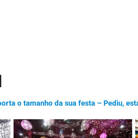
orta o tamanho da sua festa – Pediu, est
xo
r