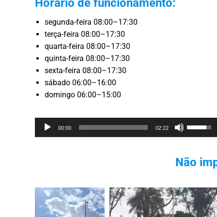
Horário de funcionamento:
segunda-feira 08:00–17:30
terça-feira 08:00–17:30
quarta-feira 08:00–17:30
quinta-feira 08:00–17:30
sexta-feira 08:00–17:30
sábado 06:00–16:00
domingo 06:00–15:00
Reprodutor
Use
00:00
02:22
de
as
áudio
setas
Não imp
cima/bai
para
aumenta
ou
diminuir