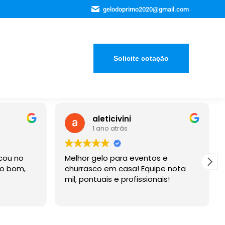
gelodoprimo2020@gmail.com
Solicite cotação
vini
Bruno Felipe Neves
trás
3 anos atrás
ara eventos e
Empresa que cumpre com o qu
casa! Equipe nota
contratado. Solicitei 240 kg de
 profissionais!
para o meu casamento e me
entregaram até antes do praz
Recomendo a empresa.