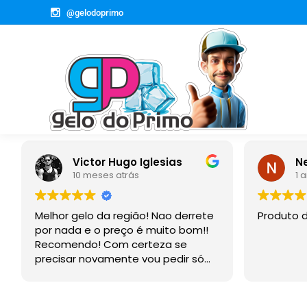
@gelodoprimo
esias
Newmar Lacorte
1 ano atrás
Nao derrete
Produto de qualidade.
ito bom!!
za se
 pedir só