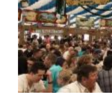
Gelo em barra barras triturado cubo cubos tubo tubos 
bairro Luar da Pampulha