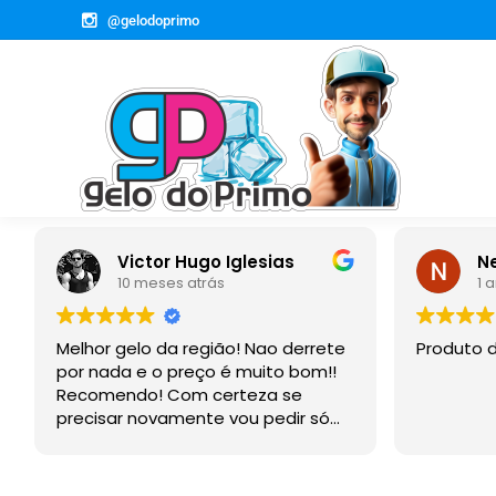
@gelodoprimo
o Iglesias
Newmar Lacorte
ás
1 ano atrás
ião! Nao derrete
Produto de qualidade.
o é muito bom!!
certeza se
e vou pedir só