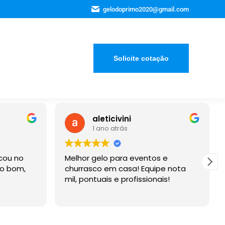
gelodoprimo2020@gmail.com
Solicite cotação
aleticivini
Bruno Felipe Ne
 ano atrás
3 anos atrás
gelo para eventos e
Empresa que cumpre com
co em casa! Equipe nota
contratado. Solicitei 240
tuais e profissionais!
para o meu casamento
entregaram até antes d
Recomendo a empresa.