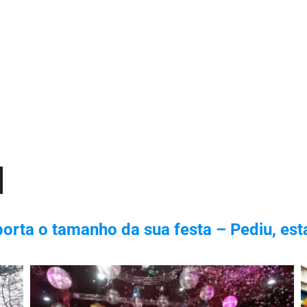
orta o tamanho da sua festa – Pediu, est
xo
r