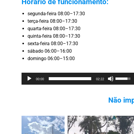
Horário de funcionamento:
segunda-feira 08:00–17:30
terça-feira 08:00–17:30
quarta-feira 08:00–17:30
quinta-feira 08:00–17:30
sexta-feira 08:00–17:30
sábado 06:00–16:00
domingo 06:00–15:00
Reprodutor
Use
00:00
02:22
de
as
áudio
setas
Não imp
cima/bai
para
aumenta
ou
diminuir