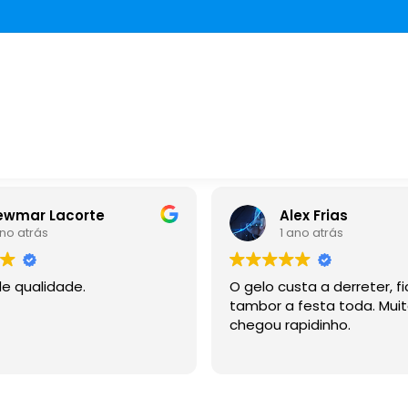
Alex Frias
1 ano atrás
1
O gelo custa a derreter, ficou no
Melhor 
tambor a festa toda. Muito bom,
churras
chegou rapidinho.
mil, pon